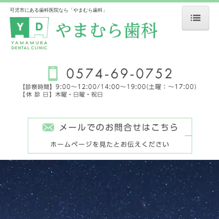
可児市にある歯科医院なら「やまむら歯科」
ホーム
医院紹介・アクセス
一般歯科・小児歯科
インプラント
矯正歯科
審美歯科・ホワイトニング
義歯・入れ歯
予防歯科
自費料金表